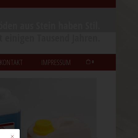
öden aus Stein haben Stil.
it einigen Tausend Jahren.
KONTAKT
IMPRESSUM
0
Mit diesem Button wird der Dialog geschlossen. Seine Funktionalität ist identisch mit der des Buttons Nur